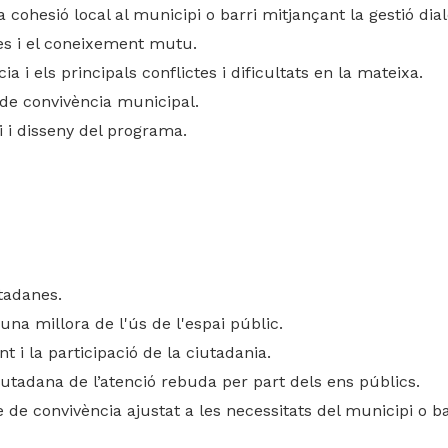
nvivència
a cohesió local al municipi o barri mitjançant la gestió dial
ds pre-llibertat
stió alternativa de conflictes
ues i el coneixement mutu.
a i els principals conflictes i dificultats en la mateixa.
ganitzacionals
de convivència municipal.
si i disseny del programa.
utadanes.
na millora de l'ús de l'espai públic.
 i la participació de la ciutadania.
iutadana de l’atenció rebuda per part dels ens públics.
e convivència ajustat a les necessitats del municipi o ba