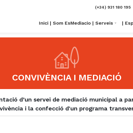
(+34) 931 180 195
Inici
Som EsMediacio
Serveis
Esp
CONVIVÈNCIA I MEDIACIÓ
ai públic
liar
ls centres educatius
nitzacions
arental
stauratives en l'àmbit educatiu
ció d’un servei de mediació municipal a parti
rs
ssessorament
o i participacio vers la recollida de
presarials
vivència i la confecció d'un programa transver
ari
ílies
i gamificació
nent d'aprenentatge
ars
SC
-penitenciari