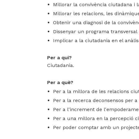
Mediació i co
Millorar la convivència ciutadana i l
Assessoria
Diàlegs i acor
Mediació i ge
Millorar les relacions, les dinàmiq
Obtenir una diagnosi de la convivènci
Conflictes or
Dissenyar un programa transversal 
Implicar a la ciutadania en el anàli
Per a qui?
Ciutadania.
Per a què?
Per a la millora de les relacions ci
Per a la recerca deconsensos per a u
Per a l'increment de l'empoderament
Per a una millora en la percepció c
Per poder comptar amb un projecte d