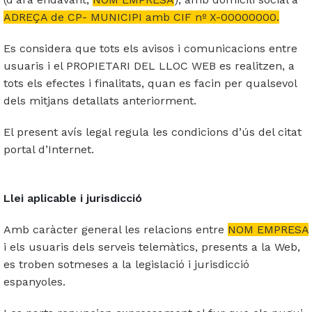
Empresa i organitzacions
Coordinació parental
Pràctiques restauratives en l'àmbit educatiu
Teatre social
ADREÇA de CP- MUNICIPI amb CIF nº X-00000000.
Formació
Grups familiars
Formació i assessorament
Sensibilitzacio i participacio vers la recollida de residus
Conflictes empresarials
Es considera que tots els avisos i comunicacions entre
usuaris i el PROPIETARI DEL LLOC WEB es realitzen, a
Àmbit penitenciari
Escola de famílies
Dinamització i gamificació
Projecte Radars
Procés permanent d'aprenentatge
tots els efectes i finalitats, quan es facin per qualsevol
dels mitjans detallats anteriorment.
Mediació i MASC
Mediació i convivència
Projecte intra-penitenciari
El present avís legal regula les condicions d’ús del citat
Assessoria
Diàlegs i acords pre-llibertat
Mediació i gestió alternativa de conflictes
portal d’Internet.
Conflictes organitzacionals
Llei aplicable i jurisdicció
Amb caràcter general les relacions entre
NOM EMPRESA
i els usuaris dels serveis telemàtics, presents a la Web,
es troben sotmeses a la legislació i jurisdicció
espanyoles.