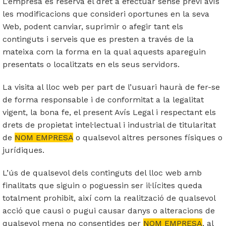
L’empresa es reserva el dret a efectuar sense previ avís
les modificacions que consideri oportunes en la seva
Web, podent canviar, suprimir o afegir tant els
continguts i serveis que es presten a través de la
mateixa com la forma en la qual aquests apareguin
presentats o localitzats en els seus servidors.
La visita al lloc web per part de l’usuari haurà de fer-se
de forma responsable i de conformitat a la legalitat
vigent, la bona fe, el present Avís Legal i respectant els
drets de propietat intel·lectual i industrial de titularitat
de
NOM EMPRESA
o qualsevol altres persones físiques o
jurídiques.
L’ús de qualsevol dels continguts del lloc web amb
finalitats que siguin o poguessin ser il·lícites queda
totalment prohibit, així com la realització de qualsevol
acció que causi o pugui causar danys o alteracions de
qualsevol mena no consentides per
NOM EMPRESA
, al