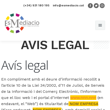
(+34) 931 180 195
info@esmediacio.cat
AVÍS LEGAL
Inici
Som EsMediacio
Avís legal
Serveis
En compliment amb el deure d’informació recollit a
Espai formatiu
Famílies
l’article 10 de la Llei 34/2002, d’11 de Juliol, de Serveis
Actualitat
Món educatiu
Vincles
de la Informació i del Comerç Electrònic, l’informem
que el lloc web i el portal d’Internet
www.nnn.nnn
(en
Contacta'ns
Comunitat i espai públic
Mediació familiar
Convivència als centres educatius
endavant, el “Web”) és titularitat de
NOM EMPRESA
(d'ara endavant,
NOM EMPRESA
), amb domicili social a