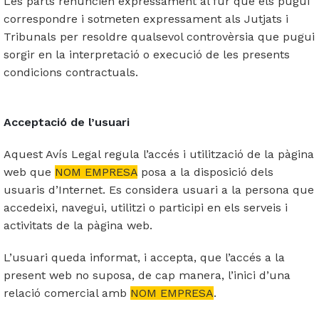
Les parts renuncien expressament al fur que els pugui
correspondre i sotmeten expressament als Jutjats i
Tribunals per resoldre qualsevol controvèrsia que pugui
sorgir en la interpretació o execució de les presents
condicions contractuals.
Acceptació de l’usuari
Aquest Avís Legal regula l’accés i utilització de la pàgina
web que
NOM EMPRESA
posa a la disposició dels
usuaris d’Internet. Es considera usuari a la persona que
accedeixi, navegui, utilitzi o participi en els serveis i
activitats de la pàgina web.
L’usuari queda informat, i accepta, que l’accés a la
present web no suposa, de cap manera, l’inici d’una
relació comercial amb
NOM EMPRESA
.