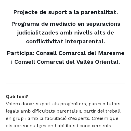
Empresa i organitzacions
Coordinació parental
Pràctiques restauratives en l'àmbit educatiu
Teatre social
Projecte de suport a la parentalitat.
Formació
Grups familiars
Formació i assessorament
Sensibilitzacio i participacio vers la recollida de residus
Conflictes empresarials
Programa de mediació en separacions
Àmbit penitenciari
Escola de famílies
Dinamització i gamificació
Projecte Radars
Procés permanent d'aprenentatge
judicialitzades amb nivells alts de
conflictivitat interparental.
Mediació i MASC
Mediació i convivència
Projecte intra-penitenciari
Participa: Consell Comarcal del Maresme
Assessoria
Diàlegs i acords pre-llibertat
Mediació i gestió alternativa de conflictes
i Consell Comarcal del Vallès Oriental.
Conflictes organitzacionals
Què fem?
Volem donar suport als progenitors, pares o tutors
legals amb dificultats parentals a partir del treball
en grup i amb la facilitació d'experts. Creiem que
els aprenentatges en habilitats i coneixements