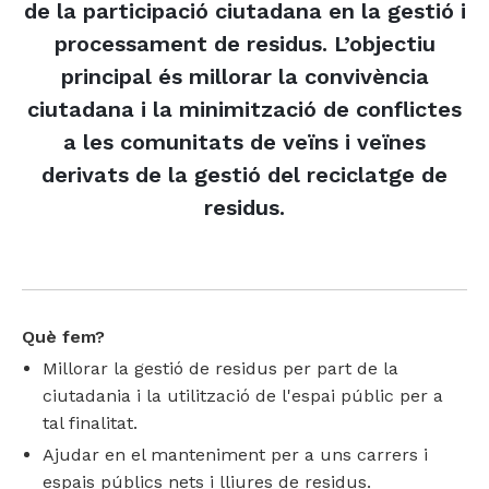
de la participació ciutadana en la gestió i
Empresa i organitzacions
Coordinació parental
Pràctiques restauratives en l'àmbit educatiu
Teatre social
processament de residus. L’objectiu
Formació
Sensibilitzacio i participacio vers la recollida de
Grups familiars
Formació i assessorament
Conflictes empresarials
principal és millorar la convivència
residus
ciutadana i la minimització de conflictes
Àmbit penitenciari
Escola de famílies
Dinamització i gamificació
Procés permanent d'aprenentatge
Projecte Radars
a les comunitats de veïns i veïnes
Mediació i MASC
Projecte intra-penitenciari
derivats de la gestió del reciclatge de
Mediació i convivència
residus.
Assessoria
Diàlegs i acords pre-llibertat
Mediació i gestió alternativa de conflictes
Conflictes organitzacionals
Què fem?
Millorar la gestió de residus per part de la
ciutadania i la utilització de l'espai públic per a
tal finalitat.
Ajudar en el manteniment per a uns carrers i
espais públics nets i lliures de residus.